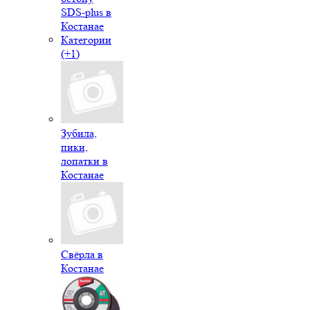
SDS-plus в
Костанае
Категории
(+1)
Зубила,
пики,
лопатки в
Костанае
Свёрла в
Костанае