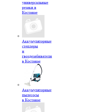
универсальные
резаки в
Костанае
Аккумуляторные
степлеры
и
гвоздезабиватели
в Костанае
Аккумуляторные
пылесосы
в Костанае