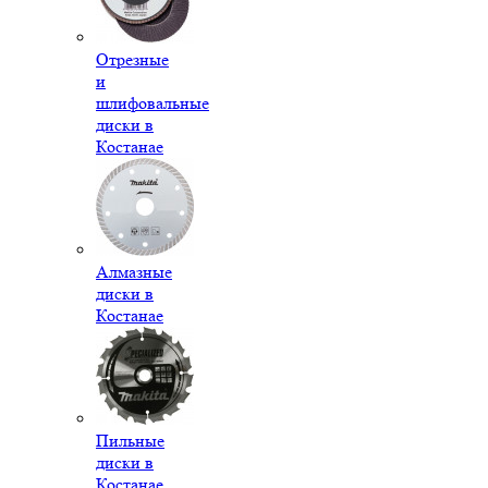
Отрезные
и
шлифовальные
диски в
Костанае
Алмазные
диски в
Костанае
Пильные
диски в
Костанае