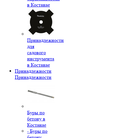
в Костанае
Принадлежности
для
садового
инструмента
в Костанае
Принадлежности
Принадлежности
Буры по
бетону в
Костанае
- Буры по
бетону