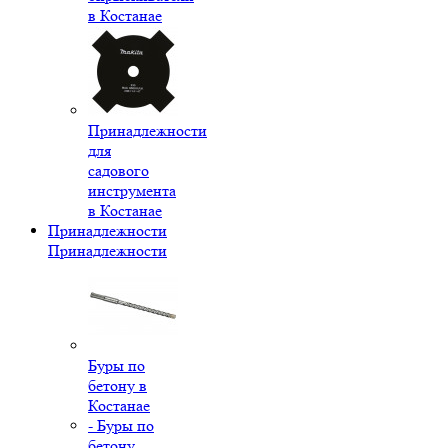
в Костанае
Принадлежности
для
садового
инструмента
в Костанае
Принадлежности
Принадлежности
Буры по
бетону в
Костанае
- Буры по
бетону