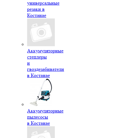
универсальные
резаки в
Костанае
Аккумуляторные
степлеры
и
гвоздезабиватели
в Костанае
Аккумуляторные
пылесосы
в Костанае