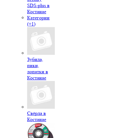
SDS-plus в
Костанае
Категории
(+1)
Зубила,
пики,
лопатки в
Костанае
Свёрла в
Костанае