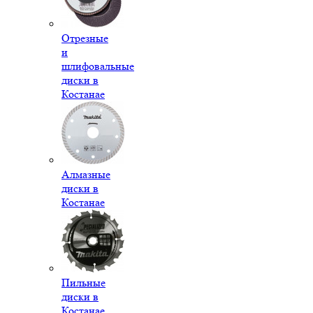
Отрезные
и
шлифовальные
диски в
Костанае
Алмазные
диски в
Костанае
Пильные
диски в
Костанае