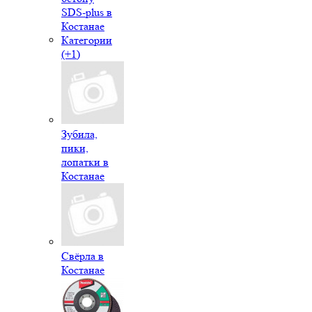
SDS-plus в
Костанае
Категории
(+1)
Зубила,
пики,
лопатки в
Костанае
Свёрла в
Костанае