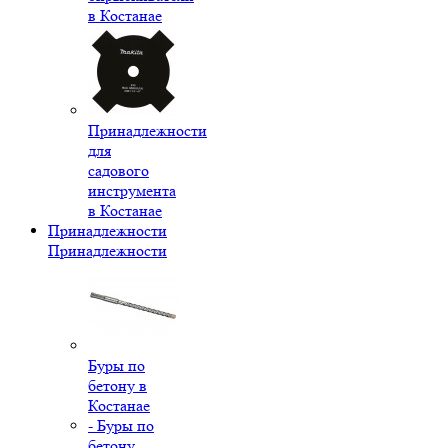
в Костанае
Принадлежности
для
садового
инструмента
в Костанае
Принадлежности
Принадлежности
Буры по
бетону в
Костанае
- Буры по
бетону