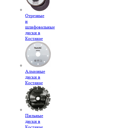
Отрезные
и
шлифовальные
диски в
Костанае
Алмазные
диски в
Костанае
Пильные
диски в
Костанае