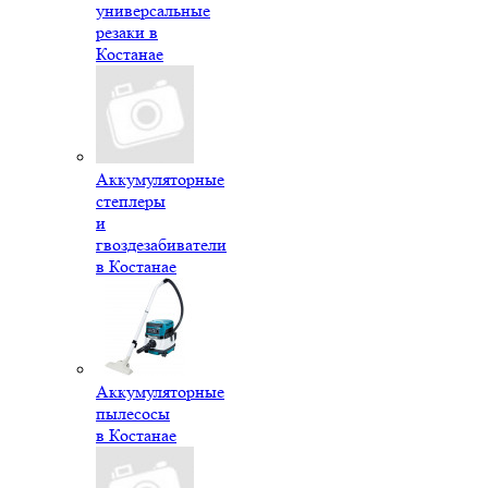
универсальные
резаки в
Костанае
Аккумуляторные
степлеры
и
гвоздезабиватели
в Костанае
Аккумуляторные
пылесосы
в Костанае