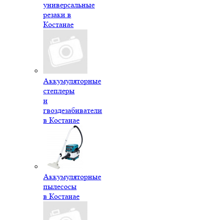
универсальные
резаки в
Костанае
Аккумуляторные
степлеры
и
гвоздезабиватели
в Костанае
Аккумуляторные
пылесосы
в Костанае