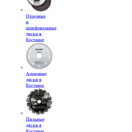
Отрезные
и
шлифовальные
диски в
Костанае
Алмазные
диски в
Костанае
Пильные
диски в
Костанае