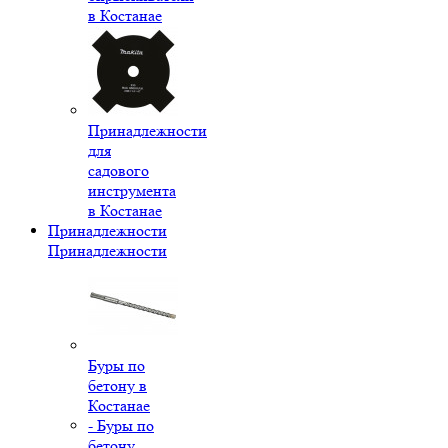
в Костанае
Принадлежности
для
садового
инструмента
в Костанае
Принадлежности
Принадлежности
Буры по
бетону в
Костанае
- Буры по
бетону