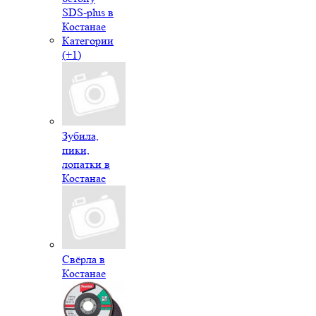
SDS-plus в
Костанае
Категории
(+1)
Зубила,
пики,
лопатки в
Костанае
Свёрла в
Костанае