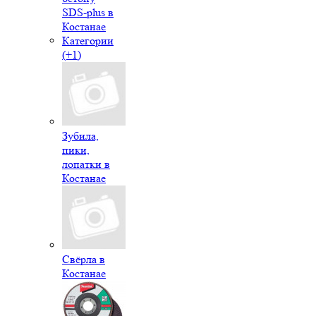
SDS-plus в
Костанае
Категории
(+1)
Зубила,
пики,
лопатки в
Костанае
Свёрла в
Костанае