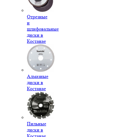
Отрезные
и
шлифовальные
диски в
Костанае
Алмазные
диски в
Костанае
Пильные
диски в
Костанае