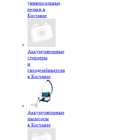
универсальные
резаки в
Костанае
Аккумуляторные
степлеры
и
гвоздезабиватели
в Костанае
Аккумуляторные
пылесосы
в Костанае