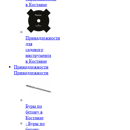
в Костанае
Принадлежности
для
садового
инструмента
в Костанае
Принадлежности
Принадлежности
Буры по
бетону в
Костанае
- Буры по
бетону