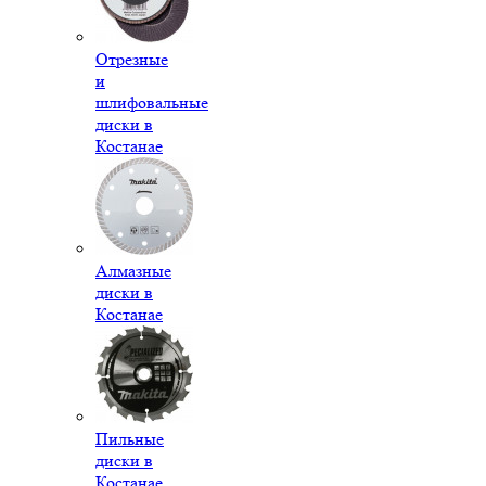
Отрезные
и
шлифовальные
диски в
Костанае
Алмазные
диски в
Костанае
Пильные
диски в
Костанае