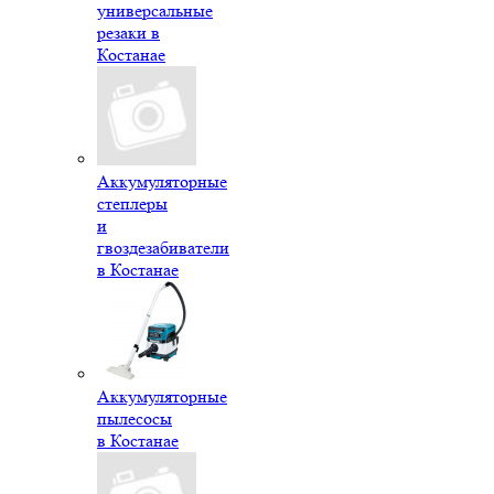
универсальные
резаки в
Костанае
Аккумуляторные
степлеры
и
гвоздезабиватели
в Костанае
Аккумуляторные
пылесосы
в Костанае