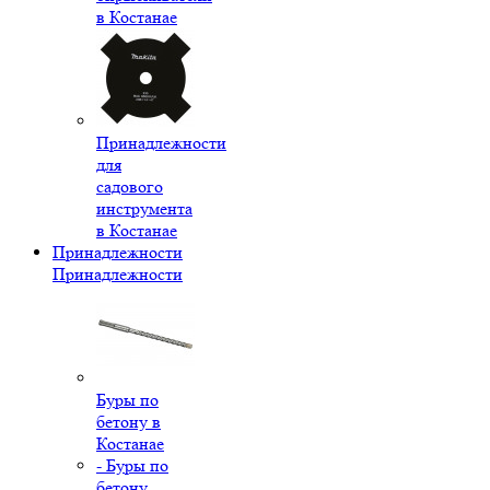
в Костанае
Принадлежности
для
садового
инструмента
в Костанае
Принадлежности
Принадлежности
Буры по
бетону в
Костанае
- Буры по
бетону