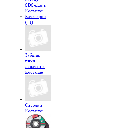
SDS-plus в
Костанае
Категории
(+1)
Зубила,
пики,
лопатки в
Костанае
Свёрла в
Костанае